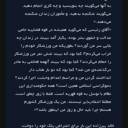
به آنها می‌گویند چه بنویسید و چه کاری انجام دهید.
می‌گویند شکنجه بدهید، و مأموران زندان شکنجه
می‌دهند.»
«آقای رئیسی که می‌گوید همیشه در قوه قضاییه حامی
عدالت و حقوق بشر بوده، یکبار آمد ببیند در زندان چه
بلایی سر من آوردند؟ بطوریکه من ورزشکار خودم را
خراب می‌کردم؟! کجا بود که ببیند شش نفر من ورزشکار
را حمام می‌کردند؟ کجا بود که ببیند آنهمه فحاشی به مادر
درگذشته‌ی من شد؟ کجا بود که دو بار طناب دار
انداختند گردن من و مراسم اعدام وحشت اجرا کردند؟
دموکراسی اسلامی همین است؟ همه حکومتداری این
نظام با توسل به قوه قهریه است. فقط با زور چماق است.
مطلقا انتقادپذیر نیستند. من یک ورزشکار کشورم
هستم؛ چرا باید حال و روز من اینطور باشد؟»
خالد پیرزاده این بار برای اعتراض پلک خود را دوخت: