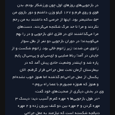
در بازجویی‌های روزهای اول چون ورزشکار بودم، بدن
قوی و روی فرم و ۱۲۷ کیلو وزن داشتم و دور بازوی من
۵۳ سانتیمتر بود. اینها از حرصی که داشتند به من رحم
نکردند و مرا تا حد مرگ شکنجه می‌کردند. دست‌های
مرا می‌گذاشتند لای در فلزی اتاق بازجویی و در را بهم
می‌کوبیدند! در دوران بازجویی دو نفر از بغل سوار
زانوی من شدند؛ زیر زانوم خالی بود. زانوم شکست و از
جایش در آمد! رباط صلیبی و ای‌سی‌ای و پی‌سی‌ال پایم
پاره شد و اینقدر وضعیت حادی پیش آمد که در
بیمارستان آرمان تحت عمل جراحی قرار گرفتم. الان
یکسال از عمل جراحی‌ام گذشته اما هنوز خوب نشده‌ام
و هنوز که هنوزه مجبورم با عصا راه بروم.»
وی در بخش دیگری از صحبت‌های خود گفت:
«در طول بازجویی‌ها ۹ مهره کمرم آسیب دید؛ دیسک ۳
مهره گردن و ۴ مهره بین دو کتف بیرون زده و ۲ مهره
دنبالچه شکسته است که نیازمند به عمل جراحی