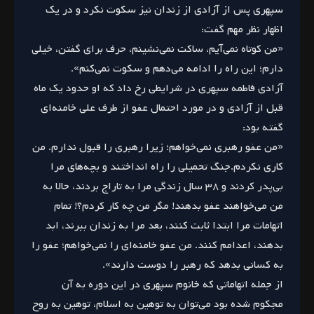
سپهری پس از آزادی از زندان نیز سکوت نکرد و در یک
اظهار نظر مهم گفت:
«من کوتاه نمی‌آیم، ساکت نمی‌نشینم، حرف برای گفتن، خیلی
دارم؛ این راه را ادامه می‌دهم و سکوت نمی‌کنم».
آزادی فاطمه سپهری در شرایطی رخ داد که او حدود یک ماه
قبل از آزادی و در مورد احتمال عفو از طرف علی خامنه‌ای
گفته بود:
«من عفو رهبری نمی‌خواهم؛ زیرا رهبری را قبول ندارم. من
کاری نکردم.جنگ تحمیلی را راه انداختند و بچه‌های مرا
بی‌پدر کردند و ۳۸ سال زندگی مرا به تاراج بردند، حالا به
من می‌خواهند عفو بدهند! مگر من چه کار کردم؟! تمام
اتهامات مرا ابتدا ثابت کنند، بعد مرا به زندان ببرند، ابد
بدهند، اعدامم کنند. من عفو خامنه‌ای را نمی‌خواهم؛ عفو را
به کسانی بدهد که رهبر را دوست دارند».
از جمله اتهاماتی که خانوم سپهری در این دوره به آن
مجکوم شده بود می‌توان به توهین به اسلام، توهین به روح