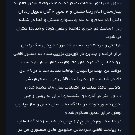
سلول انفرادی اطلاعات بودم که به علت وخیم شدن حالم به
بیمارستان امام رضا منتقل و ۴ صبح ۲ آبان تحویل زندان
وکیل آباد شدم و به بند ۵ نسوان منتقل و فعلا در شبانه
روز ۱ساعت هواخوری داشته و تلفن کوتاه و شدیدا کنترل
می شود.
ناراحتی و درد شدید دستم که مورد تایید پزشک زندان
قرار گرفته و چندین بار کورتون تزریق شده به دستور قاضی
پرونده از پیگیری درمان محروم شده‌ام. ۳ بار بازداشت
موقت من جهت تراشیدن اتهامات تمدید شد تا در ۲۸ دی
ماه در شعبه ۱۴۲ به ریاست قاضی عرب به جرم نشر
اکاذیبی مانند تقلب در انتخابات سال ۸۸، کشته شدن
۱۵۰۰ نفر در آبان ۹۸، بخشیدن ایران به روس و چین،
بدون حضور خودم در دادگاه به ۱ سال حبس و ۲۰ میلیون
تومان جزای نقدی محکوم شدم.
در جلسه دوم در تاریخ ۱۷ بهمن در شعبه ۱دادگاه انقلاب
به ریاست قاضی سرشناس مشهدی هادی منصوری من در